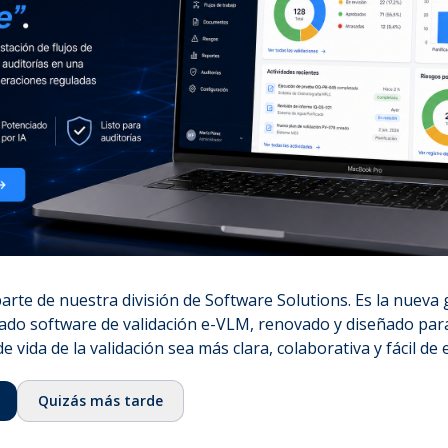
noti
⌞
Nuestra historia
en t
⌞
Equipo
dation
⌞
Consejo asesor
⌞
Ecosistema
⌞
Fundación QbD Group
⌞
Empleo
& Services
⌞
Contacto
Certificaciones
rte de nuestra división de Software Solutions. Es la nueva
⌞
ISO 13485:2016
ado software de validación e-VLM, renovado y diseñado para
⌞
ISO/IEC 27001:2022
de vida de la validación sea más clara, colaborativa y fácil de 
⌞
Licencia GMDP
Quizás más tarde
⌞
EUROTOX