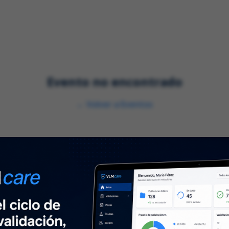
nes
Servicios
Industrias
Evento no encontrado
←
Volver a Eventos
Sobre nosotros
N
⌞
Sobre nosotros
Mant