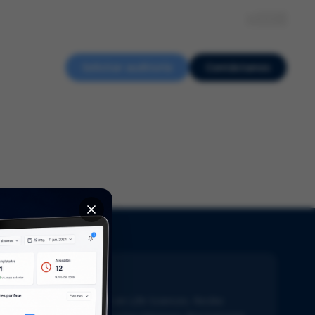
Sobre nosotros
Recursos
Eventos
Empleo
ES
Solicitar auditoría
Contáctanos
ewsletter
ente al día con lo último en Life Sciences. Recibe