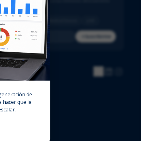
cias del sector adaptadas a tus intereses directamente
u bandeja de entrada.
Pharma
Biotech
Medical Devices
IVD
Suscribirme
 generación de
 hacer que la
escalar.