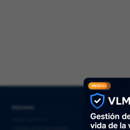
Solucio
NUEVO
Soluciones
Servicios
PHARMA & BIOTECH
⌞
Quality Assurance
⌞
Entrada al mercado europeo