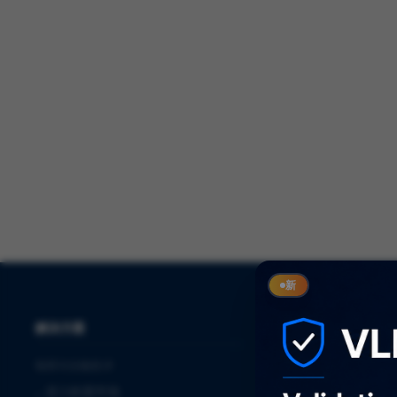
新
解决方案
服务
制药与生物技术
⌞
审计
⌞
进入欧盟市场