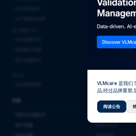
⌞
临床
⌞
新兴生物技术
⌞
实验室服务
⌞
生产质量与合规
⌞
全球安全解决方案
医疗器械与IVD
⌞
确认与验证
⌞
进入欧盟市场
⌞
质量保证
⌞
新兴医疗器械
⌞
注册事务
⌞
医疗器械软件
⌞
软件解决方案与服务
⌞
毒理学
跨行业
VLMcare
是我们 S
⌞
生命周期管理
知识中心
品,经过品牌重塑
行业
⌞
下载
阅读公告
⌞
博客
制药与生物技术
⌞
网络研讨会
医疗器械
⌞
案例研究
体外诊断