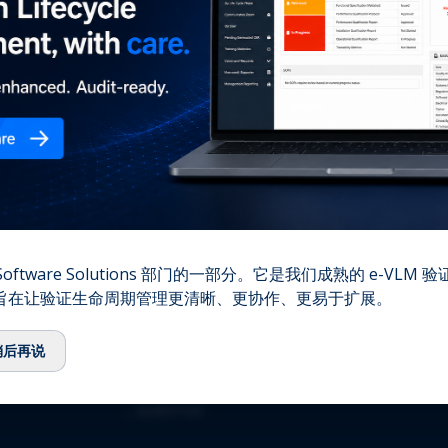
您的
⌞
我们的故事
⌞
团队
⌞
顾问委员会
⌞
生态系统
⌞
QbD Group基金会
⌞
招聘
⌞
联系我们
资质认证
oftware Solutions 部门的一部分。它是我们成熟的 e-VLM
,旨在让验证生命周期管理更清晰、更协作、更易于扩展。
⌞
ISO 13485:2016
⌞
ISO/IEC 27001:2022
稍后再说
⌞
GMDP 许可证
⌞
EUROTOX