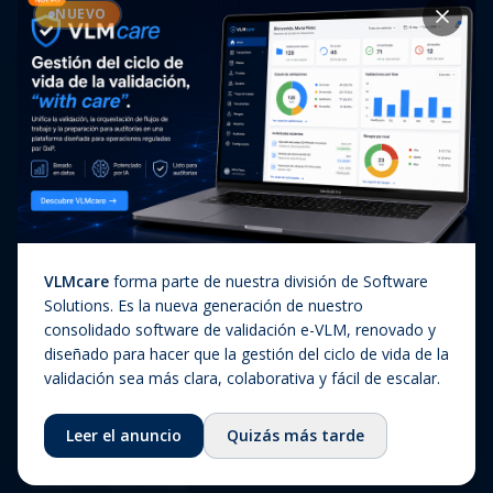
Casos de éxito
NUEVO
Diagnóstico In Vitro
Actualizaciones regulatorias
Companion Diagnostics
Noticias
(CDx)
Combination Products
SaMD / Medical Device
Software
Sobre nosotros
VLMcare
forma parte de nuestra división de Software
Sobre nosotros
Solutions. Es la nueva generación de nuestro
consolidado software de validación e-VLM, renovado y
Nuestra historia
diseñado para hacer que la gestión del ciclo de vida de la
Equipo
validación sea más clara, colaborativa y fácil de escalar.
Consejo asesor
Leer el anuncio
Quizás más tarde
Ecosistema
Fundación QbD Group