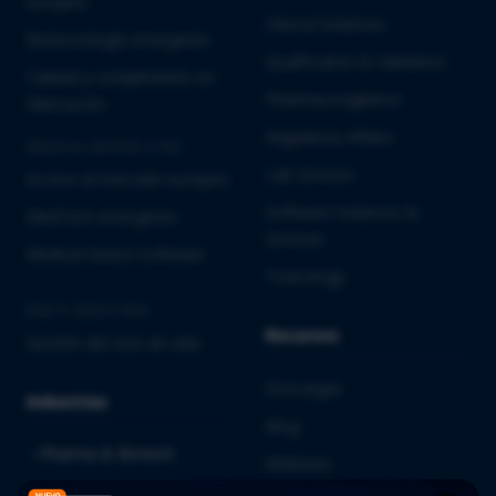
europeo
Clinical Solutions
Biotecnología emergente
Qualification & Validation
Calidad y cumplimiento en
Pharmacovigilance
fabricación
Regulatory Affairs
MEDICAL DEVICES E IVD
Lab Services
Acceso al mercado europeo
Software Solutions &
MedTech emergente
Services
Medical Device Software
Toxicology
MULTI-INDUSTRIA
Recursos
Gestión del ciclo de vida
Descargas
Industrias
Blog
Pharma & Biotech
Webinars
Medical Devices