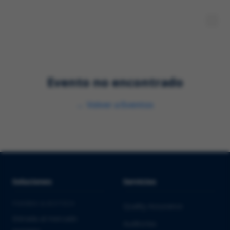
Evento no encontrado
←
Volver a Eventos
Soluciones
Servicios
PHARMA & BIOTECH
Quality Assurance
Entrada al mercado
Auditorías