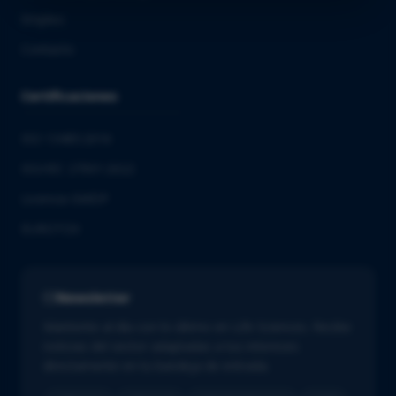
Empleo
Contacto
Certificaciones
ISO 13485:2016
ISO/IEC 27001:2022
Licencia GMDP
EUROTOX
Newsletter
Mantente al día con lo último en Life Sciences. Recibe
noticias del sector adaptadas a tus intereses
directamente en tu bandeja de entrada.