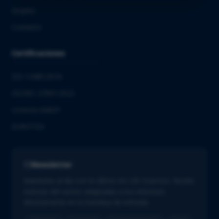
Empleo
Contacto
Certificaciones
ISO 13485:2016
ISO/IEC 27001:2022
Licencia GMDP
EUROTOX
Newsletter
Mantente al día con lo último en Life Sciences. Recibe
noticias del sector adaptadas a tus intereses
directamente en tu bandeja de entrada.