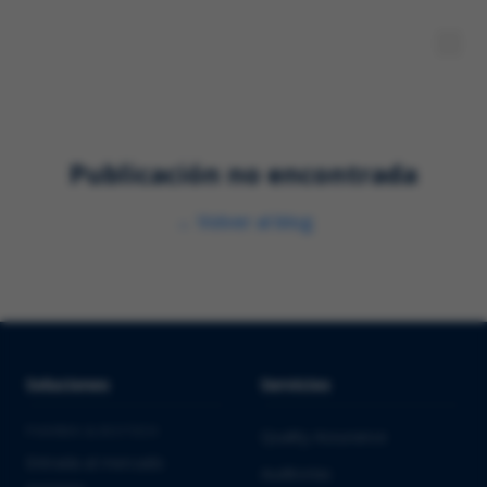
Publicación no encontrada
←
Volver al blog
Soluciones
Servicios
PHARMA & BIOTECH
Quality Assurance
Entrada al mercado
Auditorías