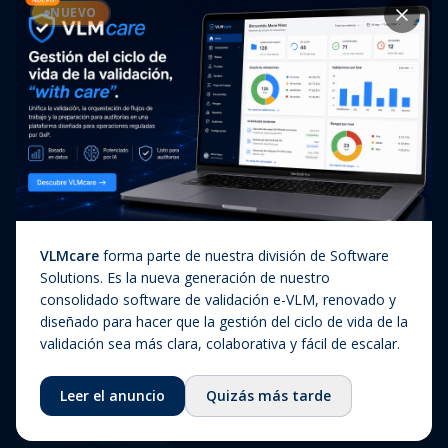
Casos de éxito
NUEVO
Diagnóstico In Vitro
Actualizaciones regulatorias
Companion Diagnostics
Noticias
(CDx)
Combination Products
SaMD / Medical Device
Software
Sobre nosotros
VLMcare
forma parte de nuestra división de Software
Sobre nosotros
Solutions. Es la nueva generación de nuestro
consolidado software de validación e-VLM, renovado y
Nuestra historia
diseñado para hacer que la gestión del ciclo de vida de la
Equipo
validación sea más clara, colaborativa y fácil de escalar.
Consejo asesor
Leer el anuncio
Quizás más tarde
Ecosistema
Fundación QbD Group