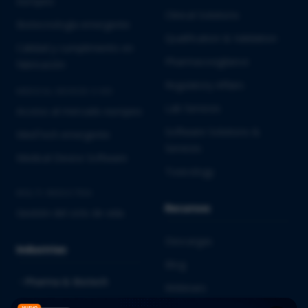
europeo
Clinical Solutions
Biotecnología emergente
Qualification & Validation
Calidad y cumplimiento en
Pharmacovigilance
fabricación
Regulatory Affairs
MEDICAL DEVICES E IVD
Lab Services
Acceso al mercado europeo
Software Solutions &
MedTech emergente
Services
Medical Device Software
Toxicology
MULTI-INDUSTRIA
Recursos
Gestión del ciclo de vida
Descargas
Industrias
Blog
Pharma & Biotech
Webinars
Medical Devices