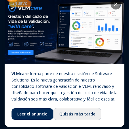
Casos de éxito
NUEVO
Diagnóstico In Vitro
Actualizaciones regulatorias
Companion Diagnostics
Noticias
(CDx)
Combination Products
SaMD / Medical Device
Software
Sobre nosotros
VLMcare
forma parte de nuestra división de Software
Sobre nosotros
Solutions. Es la nueva generación de nuestro
consolidado software de validación e-VLM, renovado y
Nuestra historia
diseñado para hacer que la gestión del ciclo de vida de la
Equipo
validación sea más clara, colaborativa y fácil de escalar.
Consejo asesor
Leer el anuncio
Quizás más tarde
Ecosistema
Fundación QbD Group