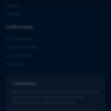
Empleo
Contacto
Certificaciones
ISO 13485:2016
ISO/IEC 27001:2022
Licencia GMDP
EUROTOX
Newsletter
Mantente al día con lo último en Life Sciences. Recibe
noticias del sector adaptadas a tus intereses
directamente en tu bandeja de entrada.