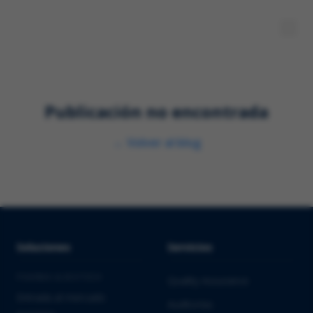
Publicación no encontrada
←
Volver al blog
Soluciones
Servicios
PHARMA & BIOTECH
Quality Assurance
Entrada al mercado
Auditorías