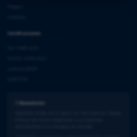
Empleo
Contacto
Certificaciones
ISO 13485:2016
ISO/IEC 27001:2022
Licencia GMDP
EUROTOX
Newsletter
Mantente al día con lo último en Life Sciences. Recibe
noticias del sector adaptadas a tus intereses
directamente en tu bandeja de entrada.