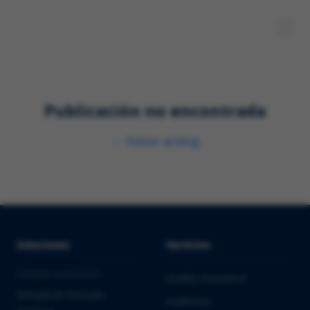
Publicación no encontrada
←
Volver al blog
Soluciones
Servicios
PHARMA & BIOTECH
Quality Assurance
Entrada al mercado
Auditorías