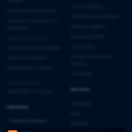
europeo
Clinical Solutions
Biotecnología emergente
Qualification & Validation
Calidad y cumplimiento en
Pharmacovigilance
fabricación
Regulatory Affairs
MEDICAL DEVICES E IVD
Lab Services
Acceso al mercado europeo
Software Solutions &
MedTech emergente
Services
Medical Device Software
Toxicology
MULTI-INDUSTRIA
Recursos
Gestión del ciclo de vida
Descargas
Industrias
Blog
Pharma & Biotech
Webinars
Medical Devices