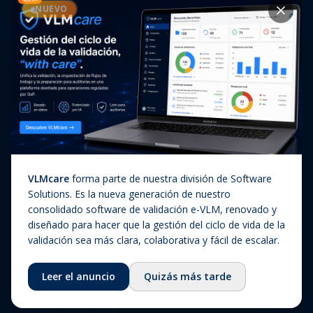
Casos de éxito
NUEVO
Diagnóstico In Vitro
Actualizaciones regulatorias
Companion Diagnostics
Noticias
(CDx)
Combination Products
SaMD / Medical Device
Software
Sobre nosotros
VLMcare
forma parte de nuestra división de Software
Sobre nosotros
Solutions. Es la nueva generación de nuestro
consolidado software de validación e-VLM, renovado y
Nuestra historia
diseñado para hacer que la gestión del ciclo de vida de la
Equipo
validación sea más clara, colaborativa y fácil de escalar.
Consejo asesor
Leer el anuncio
Quizás más tarde
Ecosistema
Fundación QbD Group