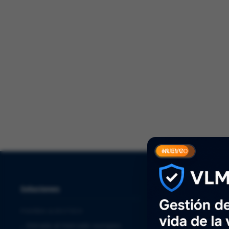
Solucio
NUEVO
Soluciones
Servicios
PHARMA & BIOTECH
⌞
Quality Assurance
⌞
Entrada al mercado europeo