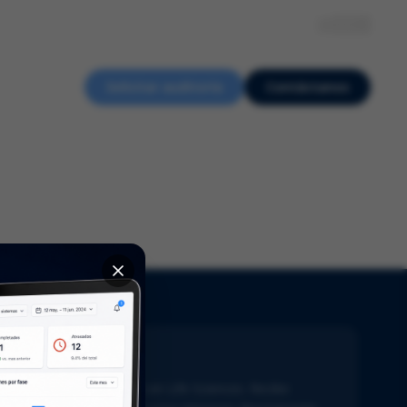
Sobre nosotros
Recursos
Eventos
Empleo
ES
Solicitar auditoría
Contáctanos
ewsletter
ente al día con lo último en Life Sciences. Recibe