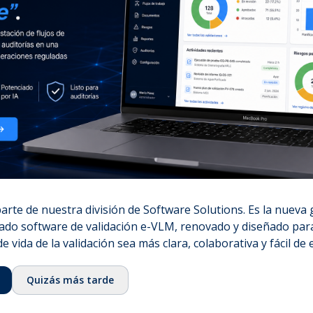
noti
⌞
Nuestra historia
en t
⌞
Equipo
dation
⌞
Consejo asesor
⌞
Ecosistema
⌞
Fundación QbD Group
⌞
Empleo
& Services
⌞
Contacto
Certificaciones
rte de nuestra división de Software Solutions. Es la nueva
⌞
ISO 13485:2016
ado software de validación e-VLM, renovado y diseñado para
⌞
ISO/IEC 27001:2022
de vida de la validación sea más clara, colaborativa y fácil de 
⌞
Licencia GMDP
Quizás más tarde
⌞
EUROTOX