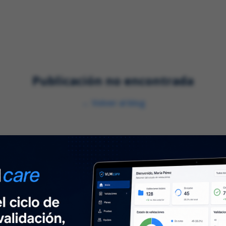
nes
Servicios
Industrias
Publicación no encontrada
←
Volver al blog
Sobre nosotros
N
⌞
Sobre nosotros
Mant