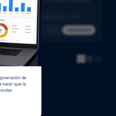
cias del sector adaptadas a tus intereses directamente
u bandeja de entrada.
Pharma
Biotech
Medical Devices
IVD
Suscribirme
 generación de
 hacer que la
escalar.