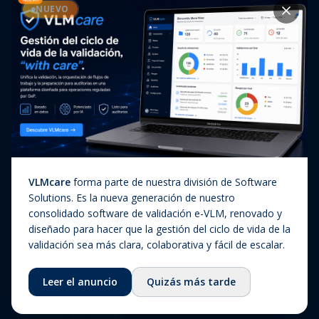
Casos de éxito
NUEVO
Diagnóstico In Vitro
Actualizaciones regulatorias
Companion Diagnostics
Noticias
(CDx)
Combination Products
SaMD / Medical Device
Software
Sobre nosotros
VLMcare
forma parte de nuestra división de Software
Sobre nosotros
Solutions. Es la nueva generación de nuestro
consolidado software de validación e-VLM, renovado y
Nuestra historia
diseñado para hacer que la gestión del ciclo de vida de la
Equipo
validación sea más clara, colaborativa y fácil de escalar.
Consejo asesor
Leer el anuncio
Quizás más tarde
Ecosistema
Fundación QbD Group