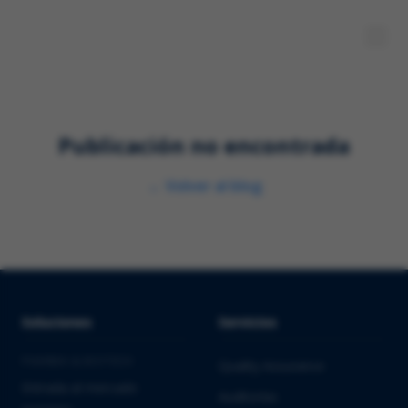
Publicación no encontrada
←
Volver al blog
Soluciones
Servicios
PHARMA & BIOTECH
Quality Assurance
Entrada al mercado
Auditorías