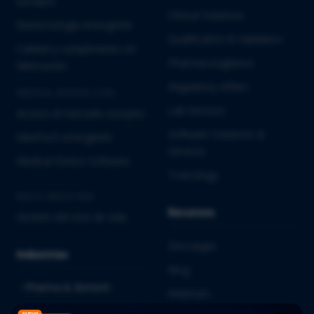
europeo
Clinical Solutions
Biotecnología emergente
Qualification & Validation
Calidad y cumplimiento en
Pharmacovigilance
fabricación
Regulatory Affairs
MEDICAL DEVICES E IVD
Lab Services
Acceso al mercado europeo
Software Solutions &
MedTech emergente
Services
Medical Device Software
Toxicology
MULTI-INDUSTRIA
Recursos
Gestión del ciclo de vida
Descargas
Industrias
Blog
Pharma & Biotech
Webinars
Medical Devices