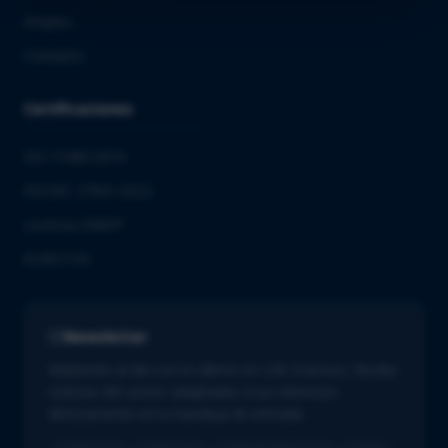
Empleo
Contacto
Certificaciones
ISO 13485:2016
ISO/IEC 27001:2022
Licencia GMDP
EUROTOX
Newsletter
Mantente al día con lo último en Life Sciences. Recibe
noticias del sector adaptadas a tus intereses
directamente en tu bandeja de entrada.