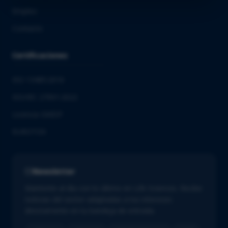
Empleo
Contacto
Certificaciones
ISO 13485:2016
ISO/IEC 27001:2022
Licencia GMDP
EUROTOX
Newsletter
Mantente al día con lo último en Life Sciences. Recibe
noticias del sector adaptadas a tus intereses
directamente en tu bandeja de entrada.