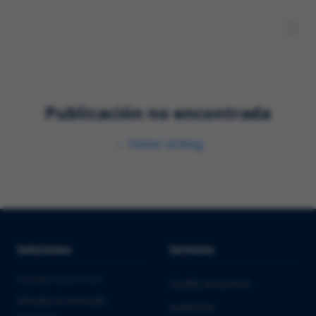
Publicación no encontrada
←
Volver al blog
Soluciones
Servicios
PHARMA & BIOTECH
Quality Assurance
Entrada al mercado
Auditorías