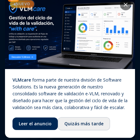
Casos de éxito
NUEVO
Diagnóstico In Vitro
Actualizaciones regulatorias
Companion Diagnostics
Noticias
(CDx)
Combination Products
SaMD / Medical Device
Software
Sobre nosotros
VLMcare
forma parte de nuestra división de Software
Sobre nosotros
Solutions. Es la nueva generación de nuestro
consolidado software de validación e-VLM, renovado y
Nuestra historia
diseñado para hacer que la gestión del ciclo de vida de la
Equipo
validación sea más clara, colaborativa y fácil de escalar.
Consejo asesor
Leer el anuncio
Quizás más tarde
Ecosistema
Fundación QbD Group