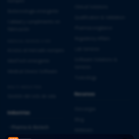
europeo
Clinical Solutions
Biotecnología emergente
Qualification & Validation
Calidad y cumplimiento en
Pharmacovigilance
fabricación
Regulatory Affairs
MEDICAL DEVICES E IVD
Lab Services
Acceso al mercado europeo
Software Solutions &
MedTech emergente
Services
Medical Device Software
Toxicology
MULTI-INDUSTRIA
Recursos
Gestión del ciclo de vida
Descargas
Industrias
Blog
Pharma & Biotech
Webinars
Medical Devices