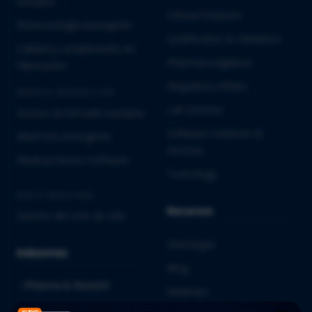
europeo
Clinical Solutions
Biotecnología emergente
Qualification & Validation
Calidad y cumplimiento en
Pharmacovigilance
fabricación
Regulatory Affairs
MEDICAL DEVICES E IVD
Lab Services
Acceso al mercado europeo
Software Solutions &
MedTech emergente
Services
Medical Device Software
Toxicology
MULTI-INDUSTRIA
Recursos
Gestión del ciclo de vida
Descargas
Industrias
Blog
Pharma & Biotech
Webinars
Medical Devices