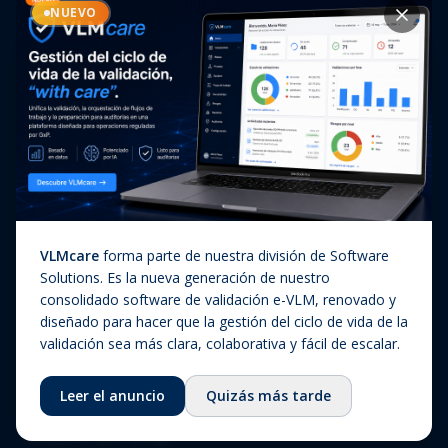
Casos de éxito
NUEVO
Diagnóstico In Vitro
Actualizaciones regulatorias
Companion Diagnostics
Noticias
(CDx)
Combination Products
SaMD / Medical Device
Software
Sobre nosotros
VLMcare
forma parte de nuestra división de Software
Sobre nosotros
Solutions. Es la nueva generación de nuestro
consolidado software de validación e-VLM, renovado y
Nuestra historia
diseñado para hacer que la gestión del ciclo de vida de la
Equipo
validación sea más clara, colaborativa y fácil de escalar.
Consejo asesor
Leer el anuncio
Quizás más tarde
Ecosistema
Fundación QbD Group