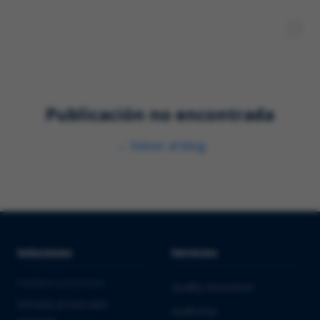
Publicación no encontrada
←
Volver al blog
Soluciones
Servicios
PHARMA & BIOTECH
Quality Assurance
Entrada al mercado
Auditorías