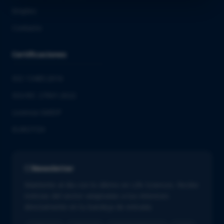
Empleo
Contacto
Certificaciones
ISO 13485:2016
ISO/IEC 27001:2022
Licencia GMDP
EUROTOX
Newsletter
Mantente al día con lo último en Life Sciences. Recibe
noticias del sector adaptadas a tus intereses
directamente en tu bandeja de entrada.