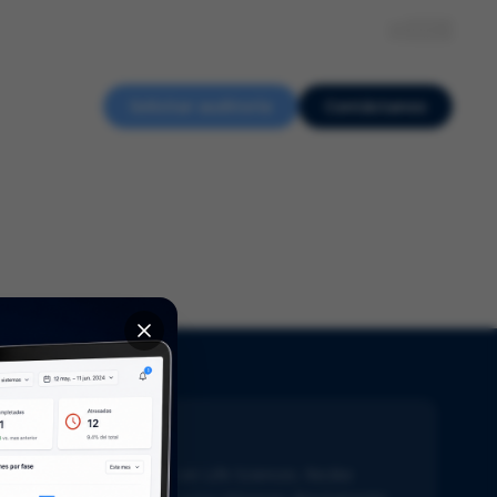
Sobre nosotros
Recursos
Eventos
Empleo
ES
Solicitar auditoría
Contáctanos
ewsletter
ente al día con lo último en Life Sciences. Recibe