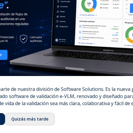
noti
⌞
Nuestra historia
en t
⌞
Equipo
dation
⌞
Consejo asesor
⌞
Ecosistema
⌞
Fundación QbD Group
⌞
Empleo
& Services
⌞
Contacto
Certificaciones
rte de nuestra división de Software Solutions. Es la nueva
⌞
ISO 13485:2016
ado software de validación e-VLM, renovado y diseñado para
⌞
ISO/IEC 27001:2022
de vida de la validación sea más clara, colaborativa y fácil de 
⌞
Licencia GMDP
Quizás más tarde
⌞
EUROTOX