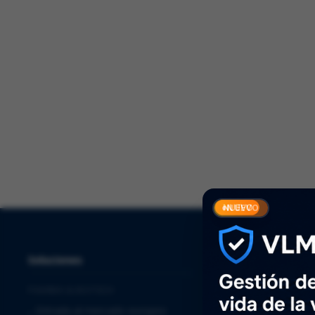
Solucio
NUEVO
Soluciones
Servicios
PHARMA & BIOTECH
⌞
Quality Assurance
⌞
Entrada al mercado europeo