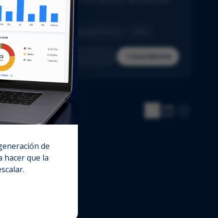
cias del sector adaptadas a tus intereses directamente
u bandeja de entrada.
Pharma
Biotech
Medical Devices
IVD
Suscribirme
 generación de
 hacer que la
escalar.