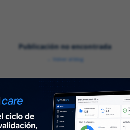
nes
Servicios
Industrias
Publicación no encontrada
←
Volver al blog
Sobre nosotros
N
⌞
Sobre nosotros
Mant