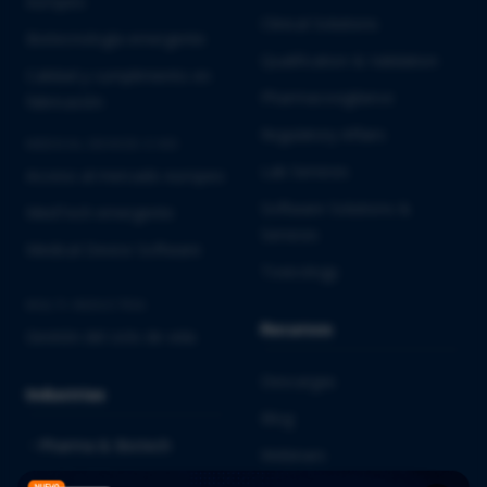
europeo
Clinical Solutions
Biotecnología emergente
Qualification & Validation
Calidad y cumplimiento en
Pharmacovigilance
fabricación
Regulatory Affairs
MEDICAL DEVICES E IVD
Lab Services
Acceso al mercado europeo
Software Solutions &
MedTech emergente
Services
Medical Device Software
Toxicology
MULTI-INDUSTRIA
Recursos
Gestión del ciclo de vida
Descargas
Industrias
Blog
Pharma & Biotech
Webinars
Medical Devices