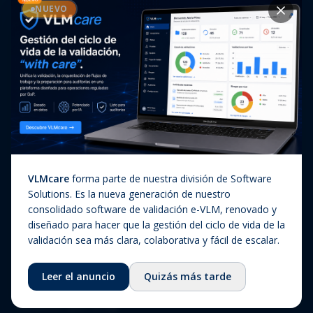
Casos de éxito
NUEVO
Diagnóstico In Vitro
Actualizaciones regulatorias
Companion Diagnostics
Noticias
(CDx)
Combination Products
SaMD / Medical Device
Software
Sobre nosotros
VLMcare
forma parte de nuestra división de Software
Sobre nosotros
Solutions. Es la nueva generación de nuestro
consolidado software de validación e-VLM, renovado y
Nuestra historia
diseñado para hacer que la gestión del ciclo de vida de la
Equipo
validación sea más clara, colaborativa y fácil de escalar.
Consejo asesor
Leer el anuncio
Quizás más tarde
Ecosistema
Fundación QbD Group