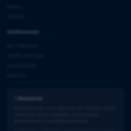
Empleo
Contacto
Certificaciones
ISO 13485:2016
ISO/IEC 27001:2022
Licencia GMDP
EUROTOX
Newsletter
Mantente al día con lo último en Life Sciences. Recibe
noticias del sector adaptadas a tus intereses
directamente en tu bandeja de entrada.