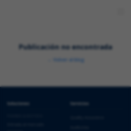
Publicación no encontrada
←
Volver al blog
Soluciones
Servicios
PHARMA & BIOTECH
Quality Assurance
Entrada al mercado
Auditorías