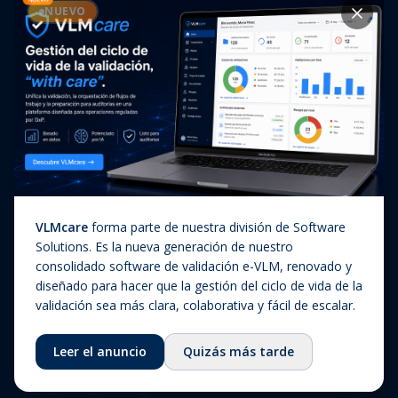
Casos de éxito
NUEVO
Diagnóstico In Vitro
Actualizaciones regulatorias
Companion Diagnostics
Noticias
(CDx)
Combination Products
SaMD / Medical Device
Software
Sobre nosotros
VLMcare
forma parte de nuestra división de Software
Sobre nosotros
Solutions. Es la nueva generación de nuestro
consolidado software de validación e-VLM, renovado y
Nuestra historia
diseñado para hacer que la gestión del ciclo de vida de la
Equipo
validación sea más clara, colaborativa y fácil de escalar.
Consejo asesor
Leer el anuncio
Quizás más tarde
Ecosistema
Fundación QbD Group