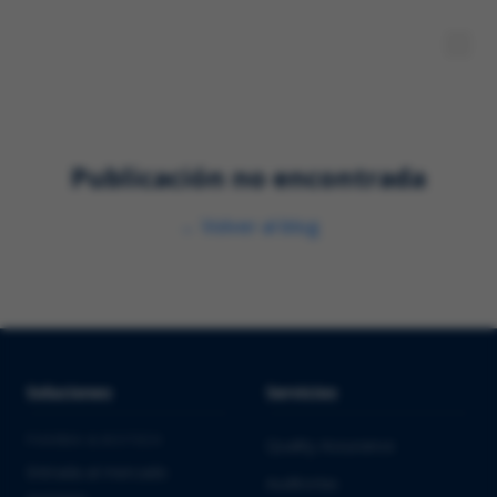
Publicación no encontrada
←
Volver al blog
Soluciones
Servicios
PHARMA & BIOTECH
Quality Assurance
Entrada al mercado
Auditorías