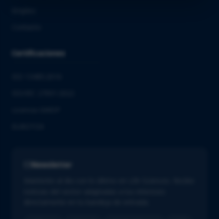
Empleo
Contacto
Certificaciones
ISO 13485:2016
ISO/IEC 27001:2022
Licencia GMDP
EUROTOX
Newsletter
Mantente al día con lo último en Life Sciences. Recibe
noticias del sector adaptadas a tus intereses
directamente en tu bandeja de entrada.