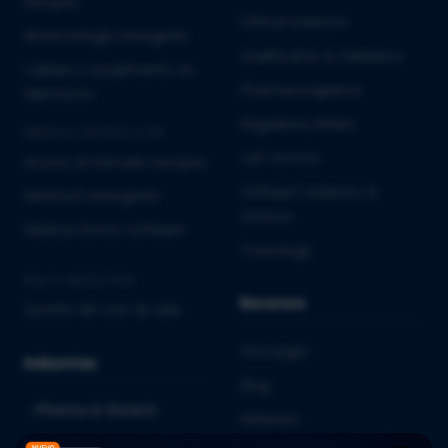
europeo
Clinical Solutions
Biotecnología emergente
Qualification & Validation
Calidad y cumplimiento en
Pharmacovigilance
fabricación
Regulatory Affairs
MEDICAL DEVICES E IVD
Lab Services
Acceso al mercado europeo
Software Solutions &
MedTech emergente
Services
Medical Device Software
Toxicology
MULTI-INDUSTRIA
Recursos
Gestión del ciclo de vida
Descargas
Industrias
Blog
Pharma & Biotech
Webinars
Medical Devices