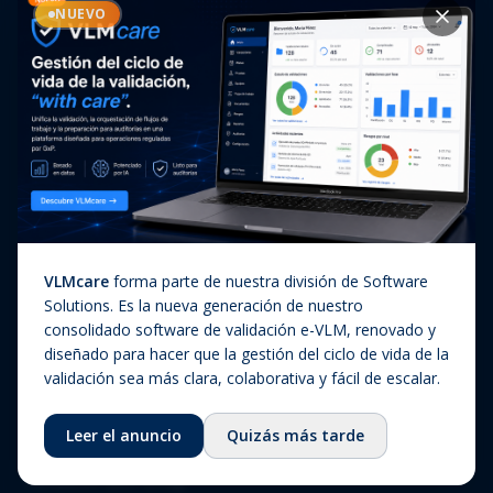
Casos de éxito
NUEVO
Diagnóstico In Vitro
Actualizaciones regulatorias
Companion Diagnostics
Noticias
(CDx)
Combination Products
SaMD / Medical Device
Software
Sobre nosotros
VLMcare
forma parte de nuestra división de Software
Sobre nosotros
Solutions. Es la nueva generación de nuestro
consolidado software de validación e-VLM, renovado y
Nuestra historia
diseñado para hacer que la gestión del ciclo de vida de la
Equipo
validación sea más clara, colaborativa y fácil de escalar.
Consejo asesor
Leer el anuncio
Quizás más tarde
Ecosistema
Fundación QbD Group