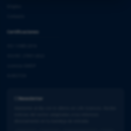
Empleo
Contacto
Certificaciones
ISO 13485:2016
ISO/IEC 27001:2022
Licencia GMDP
EUROTOX
Newsletter
Mantente al día con lo último en Life Sciences. Recibe
noticias del sector adaptadas a tus intereses
directamente en tu bandeja de entrada.