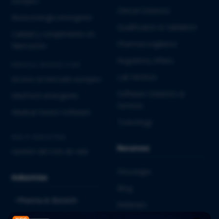
europeo
Clinical Solutions
Biotecnología emergente
Qualification & Validation
Calidad y cumplimiento en
Pharmacovigilance
fabricación
Regulatory Affairs
MEDICAL DEVICES E IVD
Lab Services
Acceso al mercado europeo
Software Solutions &
MedTech emergente
Services
Medical Device Software
Toxicology
MULTI-INDUSTRIA
Recursos
Gestión del ciclo de vida
Descargas
Industrias
Blog
Pharma & Biotech
Webinars
Medical Devices