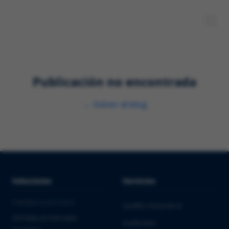
Publicación no encontrada
←
Volver al blog
Soluciones
Servicios
PHARMA & BIOTECH
Quality Assurance
Entrada al mercado
Auditorías