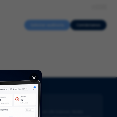
Sobre nosotros
Recursos
Eventos
Empleo
ES
Solicitar auditoría
Contáctanos
ewsletter
ente al día con lo último en Life Sciences. Recibe