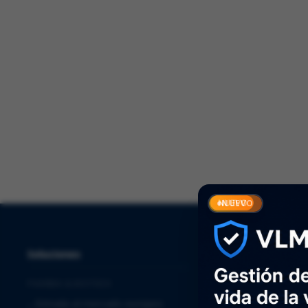
Solucio
NUEVO
Soluciones
Servicios
PHARMA & BIOTECH
⌞
Quality Assurance
⌞
Entrada al mercado europeo