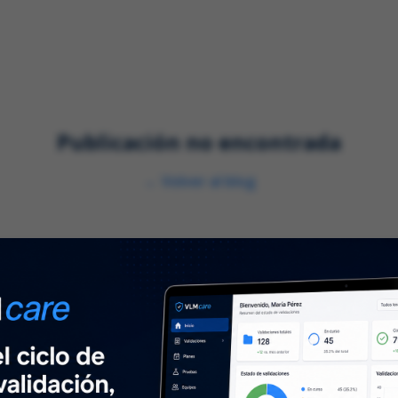
nes
Servicios
Industrias
Publicación no encontrada
←
Volver al blog
Sobre nosotros
N
⌞
Sobre nosotros
Mant