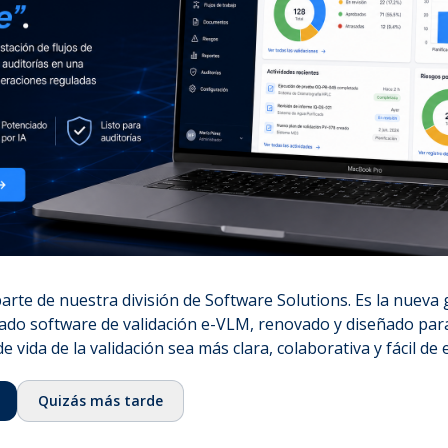
noti
⌞
Nuestra historia
en t
⌞
Equipo
dation
⌞
Consejo asesor
⌞
Ecosistema
⌞
Fundación QbD Group
⌞
Empleo
& Services
⌞
Contacto
Certificaciones
rte de nuestra división de Software Solutions. Es la nueva
⌞
ISO 13485:2016
ado software de validación e-VLM, renovado y diseñado para
⌞
ISO/IEC 27001:2022
de vida de la validación sea más clara, colaborativa y fácil de 
⌞
Licencia GMDP
Quizás más tarde
⌞
EUROTOX