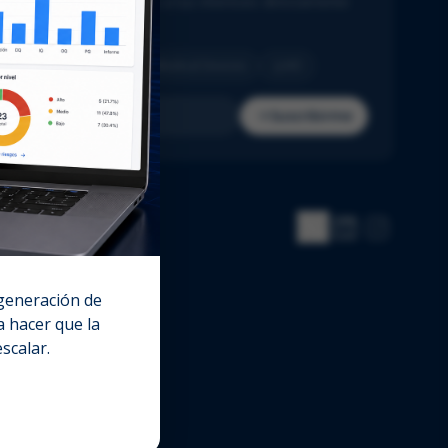
cias del sector adaptadas a tus intereses directamente
u bandeja de entrada.
Pharma
Biotech
Medical Devices
IVD
Suscribirme
 generación de
 hacer que la
escalar.