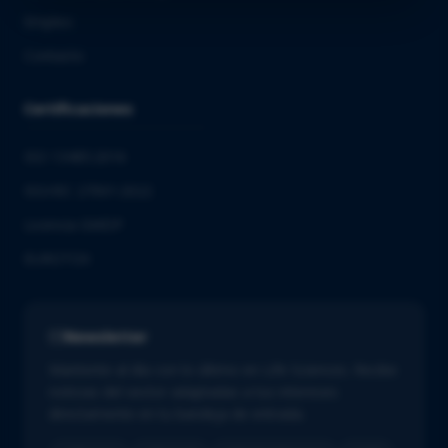
Empleo
Contacto
Certificaciones
ISO 13485:2016
ISO/IEC 27001:2022
Licencia GMDP
EUROTOX
Newsletter
Mantente al día con lo último en Life Sciences. Recibe
noticias del sector adaptadas a tus intereses
directamente en tu bandeja de entrada.