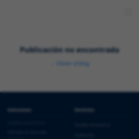
Publicación no encontrada
←
Volver al blog
Soluciones
Servicios
PHARMA & BIOTECH
Quality Assurance
Entrada al mercado
Auditorías