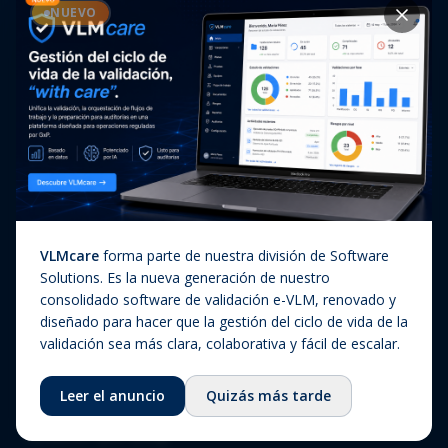
Casos de éxito
NUEVO
Diagnóstico In Vitro
Actualizaciones regulatorias
Companion Diagnostics
Noticias
(CDx)
Combination Products
SaMD / Medical Device
Software
Sobre nosotros
VLMcare
forma parte de nuestra división de Software
Sobre nosotros
Solutions. Es la nueva generación de nuestro
consolidado software de validación e-VLM, renovado y
Nuestra historia
diseñado para hacer que la gestión del ciclo de vida de la
Equipo
validación sea más clara, colaborativa y fácil de escalar.
Consejo asesor
Leer el anuncio
Quizás más tarde
Ecosistema
Fundación QbD Group