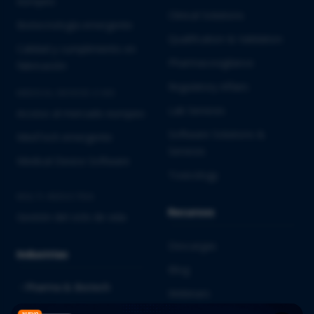
europeo
Clinical Solutions
Biotecnología emergente
Qualification & Validation
Calidad y cumplimiento en
Pharmacovigilance
fabricación
Regulatory Affairs
MEDICAL DEVICES E IVD
Lab Services
Acceso al mercado europeo
Software Solutions &
MedTech emergente
Services
Medical Device Software
Toxicology
MULTI-INDUSTRIA
Recursos
Gestión del ciclo de vida
Descargas
Industrias
Blog
Pharma & Biotech
Webinars
Medical Devices