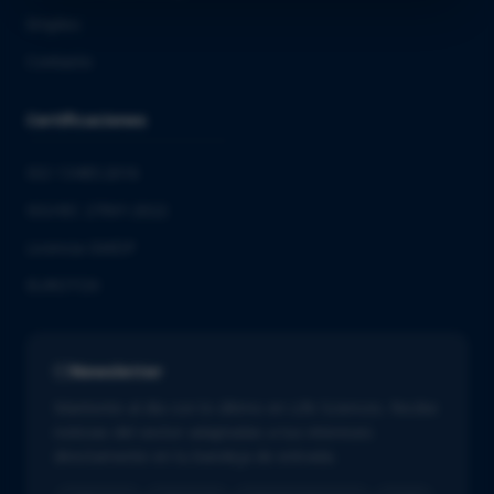
Empleo
Contacto
Certificaciones
ISO 13485:2016
ISO/IEC 27001:2022
Licencia GMDP
EUROTOX
Newsletter
Mantente al día con lo último en Life Sciences. Recibe
noticias del sector adaptadas a tus intereses
directamente en tu bandeja de entrada.