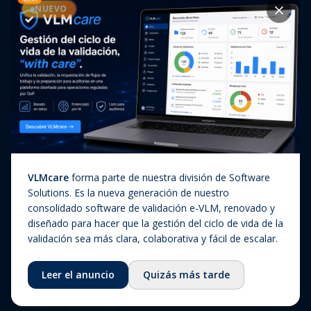
Casos de éxito
NUEVO
Diagnóstico In Vitro
Actualizaciones regulatorias
Companion Diagnostics
Noticias
(CDx)
Combination Products
SaMD / Medical Device
Software
Sobre nosotros
VLMcare
forma parte de nuestra división de Software
Sobre nosotros
Solutions. Es la nueva generación de nuestro
consolidado software de validación e-VLM, renovado y
Nuestra historia
diseñado para hacer que la gestión del ciclo de vida de la
Equipo
validación sea más clara, colaborativa y fácil de escalar.
Consejo asesor
Leer el anuncio
Quizás más tarde
Ecosistema
Fundación QbD Group