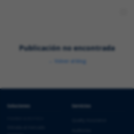
Publicación no encontrada
←
Volver al blog
Soluciones
Servicios
PHARMA & BIOTECH
Quality Assurance
Entrada al mercado
Auditorías