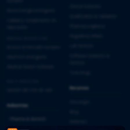
europeo
Clinical Solutions
Biotecnología emergente
Qualification & Validation
Calidad y cumplimiento en
Pharmacovigilance
fabricación
Regulatory Affairs
MEDICAL DEVICES E IVD
Lab Services
Acceso al mercado europeo
Software Solutions &
MedTech emergente
Services
Medical Device Software
Toxicology
MULTI-INDUSTRIA
Recursos
Gestión del ciclo de vida
Descargas
Industrias
Blog
Pharma & Biotech
Webinars
Medical Devices