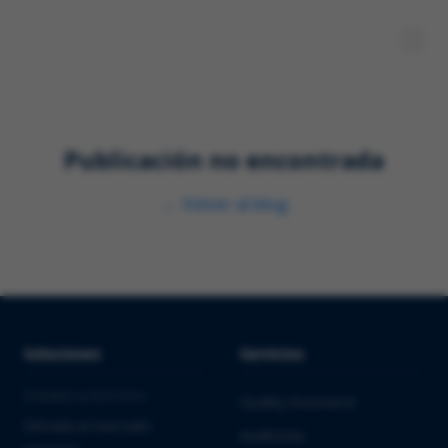
Publicación no encontrada
←
Volver al blog
Soluciones
Servicios
PHARMA & BIOTECH
Quality Assurance
Entrada al mercado
Auditorías