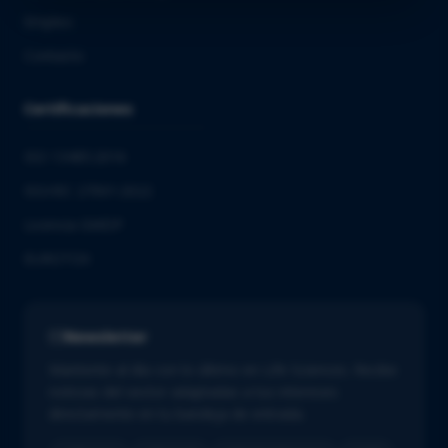
Empleo
Contacto
Certificaciones
ISO 13485:2016
ISO/IEC 27001:2022
Licencia GMDP
EUROTOX
Newsletter
Mantente al día con lo último en Life Sciences. Recibe
noticias del sector adaptadas a tus intereses
directamente en tu bandeja de entrada.