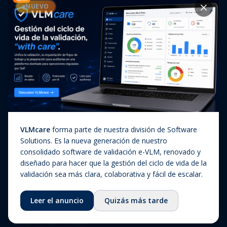
Casos de éxito
NUEVO
Diagnóstico In Vitro
Actualizaciones regulatorias
Companion Diagnostics
Noticias
(CDx)
Combination Products
SaMD / Medical Device
Software
Sobre nosotros
VLMcare
forma parte de nuestra división de Software
Sobre nosotros
Solutions. Es la nueva generación de nuestro
consolidado software de validación e-VLM, renovado y
Nuestra historia
diseñado para hacer que la gestión del ciclo de vida de la
Equipo
validación sea más clara, colaborativa y fácil de escalar.
Consejo asesor
Leer el anuncio
Quizás más tarde
Ecosistema
Fundación QbD Group