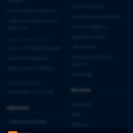
europeo
Clinical Solutions
Biotecnología emergente
Qualification & Validation
Calidad y cumplimiento en
Pharmacovigilance
fabricación
Regulatory Affairs
MEDICAL DEVICES E IVD
Lab Services
Acceso al mercado europeo
Software Solutions &
MedTech emergente
Services
Medical Device Software
Toxicology
MULTI-INDUSTRIA
Recursos
Gestión del ciclo de vida
Descargas
Industrias
Blog
Pharma & Biotech
Webinars
Medical Devices