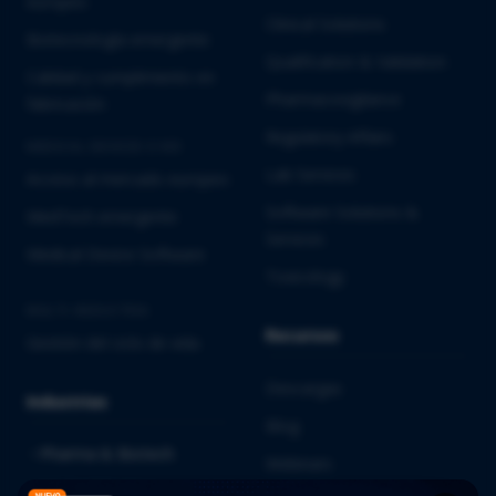
europeo
Clinical Solutions
Biotecnología emergente
Qualification & Validation
Calidad y cumplimiento en
Pharmacovigilance
fabricación
Regulatory Affairs
MEDICAL DEVICES E IVD
Lab Services
Acceso al mercado europeo
Software Solutions &
MedTech emergente
Services
Medical Device Software
Toxicology
MULTI-INDUSTRIA
Recursos
Gestión del ciclo de vida
Descargas
Industrias
Blog
Pharma & Biotech
Webinars
Medical Devices