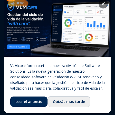
Casos de éxito
NUEVO
Diagnóstico In Vitro
Actualizaciones regulatorias
Companion Diagnostics
Noticias
(CDx)
Combination Products
SaMD / Medical Device
Software
Sobre nosotros
VLMcare
forma parte de nuestra división de Software
Sobre nosotros
Solutions. Es la nueva generación de nuestro
consolidado software de validación e-VLM, renovado y
Nuestra historia
diseñado para hacer que la gestión del ciclo de vida de la
Equipo
validación sea más clara, colaborativa y fácil de escalar.
Consejo asesor
Leer el anuncio
Quizás más tarde
Ecosistema
Fundación QbD Group