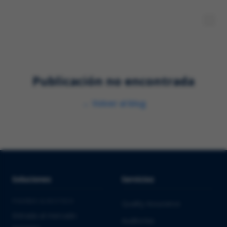
Publicación no encontrada
←
Volver al blog
Soluciones
Servicios
PHARMA & BIOTECH
Quality Assurance
Entrada al mercado
Auditorías