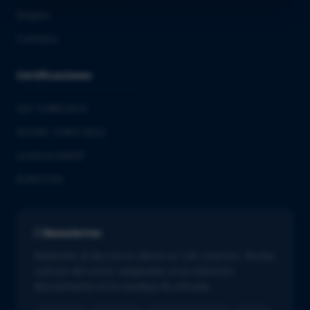
Empleo
Contacto
Certificaciones
ISO 13485:2016
ISO/IEC 27001:2022
Licencia GMDP
EUROTOX
Newsletter
Mantente al día con lo último en Life Sciences. Recibe
noticias del sector adaptadas a tus intereses
directamente en tu bandeja de entrada.