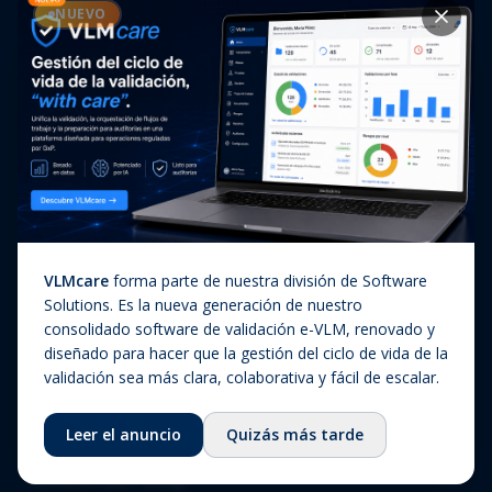
Casos de éxito
NUEVO
Diagnóstico In Vitro
Actualizaciones regulatorias
Companion Diagnostics
Noticias
(CDx)
Combination Products
SaMD / Medical Device
Software
Sobre nosotros
VLMcare
forma parte de nuestra división de Software
Sobre nosotros
Solutions. Es la nueva generación de nuestro
consolidado software de validación e-VLM, renovado y
Nuestra historia
diseñado para hacer que la gestión del ciclo de vida de la
Equipo
validación sea más clara, colaborativa y fácil de escalar.
Consejo asesor
Leer el anuncio
Quizás más tarde
Ecosistema
Fundación QbD Group