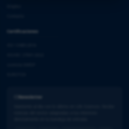
Empleo
Contacto
Certificaciones
ISO 13485:2016
ISO/IEC 27001:2022
Licencia GMDP
EUROTOX
Newsletter
Mantente al día con lo último en Life Sciences. Recibe
noticias del sector adaptadas a tus intereses
directamente en tu bandeja de entrada.