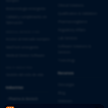
europeo
Clinical Solutions
Biotecnología emergente
Qualification & Validation
Calidad y cumplimiento en
Pharmacovigilance
fabricación
Regulatory Affairs
MEDICAL DEVICES E IVD
Lab Services
Acceso al mercado europeo
Software Solutions &
MedTech emergente
Services
Medical Device Software
Toxicology
MULTI-INDUSTRIA
Recursos
Gestión del ciclo de vida
Descargas
Industrias
Blog
Pharma & Biotech
Webinars
Medical Devices