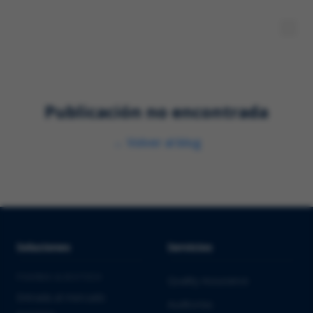
Publicación no encontrada
←
Volver al blog
Soluciones
Servicios
PHARMA & BIOTECH
Quality Assurance
Entrada al mercado
Auditorías