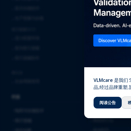
⌞
临床
⌞
新兴生物技术
⌞
实验室服务
⌞
生产质量与合规
⌞
全球安全解决方案
医疗器械与IVD
⌞
确认与验证
⌞
进入欧盟市场
⌞
质量保证
⌞
新兴医疗器械
⌞
注册事务
⌞
医疗器械软件
⌞
软件解决方案与服务
⌞
毒理学
跨行业
VLMcare
是我们 S
⌞
生命周期管理
知识中心
品,经过品牌重塑
行业
⌞
下载
阅读公告
⌞
博客
制药与生物技术
⌞
网络研讨会
医疗器械
⌞
案例研究
体外诊断