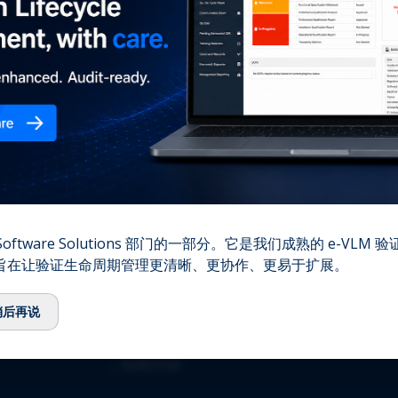
您的
⌞
我们的故事
⌞
团队
⌞
顾问委员会
⌞
生态系统
⌞
QbD Group基金会
⌞
招聘
⌞
联系我们
资质认证
oftware Solutions 部门的一部分。它是我们成熟的 e-VLM
,旨在让验证生命周期管理更清晰、更协作、更易于扩展。
⌞
ISO 13485:2016
⌞
ISO/IEC 27001:2022
稍后再说
⌞
GMDP 许可证
⌞
EUROTOX