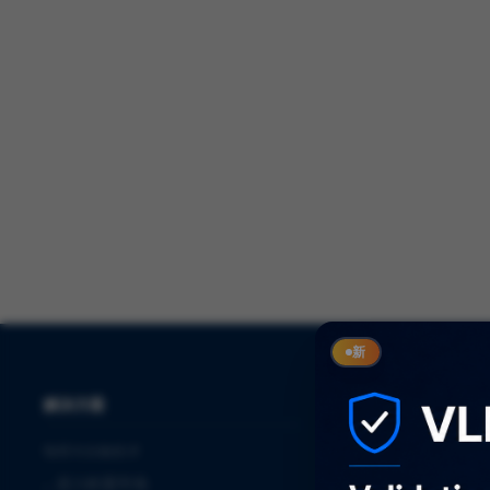
新
解决方案
服务
制药与生物技术
⌞
审计
⌞
进入欧盟市场