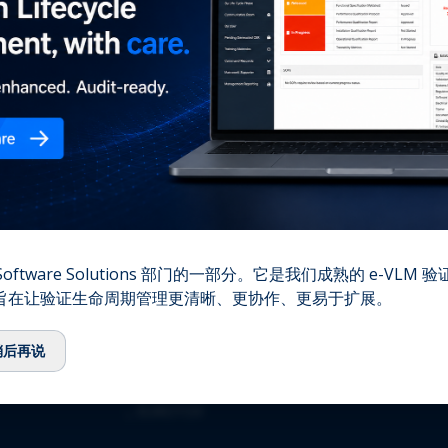
您的
⌞
我们的故事
⌞
团队
⌞
顾问委员会
⌞
生态系统
⌞
QbD Group基金会
⌞
招聘
⌞
联系我们
资质认证
oftware Solutions 部门的一部分。它是我们成熟的 e-VLM
,旨在让验证生命周期管理更清晰、更协作、更易于扩展。
⌞
ISO 13485:2016
⌞
ISO/IEC 27001:2022
稍后再说
⌞
GMDP 许可证
⌞
EUROTOX