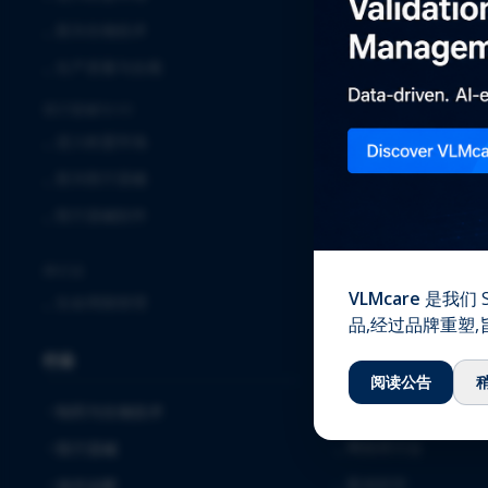
⌞
临床
⌞
新兴生物技术
⌞
实验室服务
⌞
生产质量与合规
⌞
全球安全解决方案
医疗器械与IVD
⌞
确认与验证
⌞
进入欧盟市场
⌞
质量保证
⌞
新兴医疗器械
⌞
注册事务
⌞
医疗器械软件
⌞
软件解决方案与服务
⌞
毒理学
跨行业
VLMcare
是我们 S
⌞
生命周期管理
知识中心
品,经过品牌重塑
行业
⌞
下载
阅读公告
⌞
博客
制药与生物技术
⌞
网络研讨会
医疗器械
⌞
案例研究
体外诊断