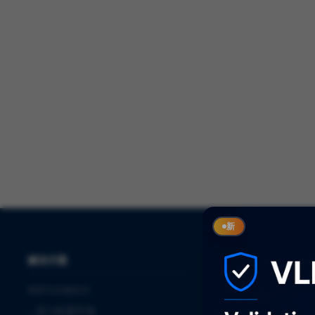
新
解决方案
服务
制药与生物技术
⌞
审计
⌞
进入欧盟市场