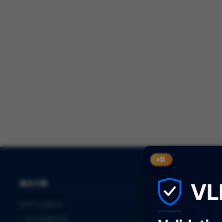
新
解决方案
服务
制药与生物技术
⌞
审计
⌞
进入欧盟市场