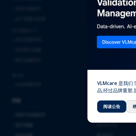
⌞
临床
⌞
新兴生物技术
⌞
实验室服务
⌞
生产质量与合规
⌞
全球安全解决方案
医疗器械与IVD
⌞
确认与验证
⌞
进入欧盟市场
⌞
质量保证
⌞
新兴医疗器械
⌞
注册事务
⌞
医疗器械软件
⌞
软件解决方案与服务
⌞
毒理学
跨行业
VLMcare
是我们 S
⌞
生命周期管理
知识中心
品,经过品牌重塑
行业
⌞
下载
阅读公告
⌞
博客
制药与生物技术
⌞
网络研讨会
医疗器械
⌞
案例研究
体外诊断