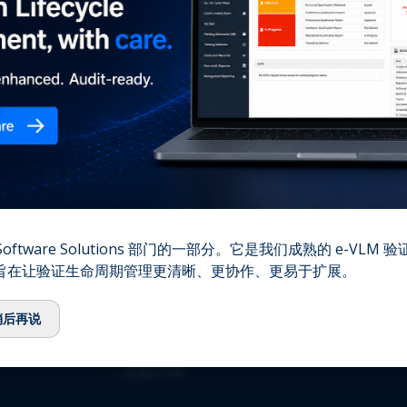
您的
⌞
我们的故事
⌞
团队
⌞
顾问委员会
⌞
生态系统
⌞
QbD Group基金会
⌞
招聘
⌞
联系我们
资质认证
oftware Solutions 部门的一部分。它是我们成熟的 e-VLM
,旨在让验证生命周期管理更清晰、更协作、更易于扩展。
⌞
ISO 13485:2016
⌞
ISO/IEC 27001:2022
稍后再说
⌞
GMDP 许可证
⌞
EUROTOX