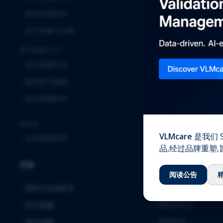
⌞
临床
⌞
新兴生物技术
⌞
实验室服务
⌞
生产质量与合规
⌞
全球安全解决方案
医疗器械与IVD
⌞
确认与验证
⌞
进入欧盟市场
⌞
质量保证
⌞
新兴医疗器械
⌞
注册事务
⌞
医疗器械软件
⌞
软件解决方案与服务
⌞
毒理学
跨行业
VLMcare
是我们 S
⌞
生命周期管理
知识中心
品,经过品牌重塑
行业
⌞
下载
阅读公告
⌞
博客
制药与生物技术
⌞
网络研讨会
医疗器械
⌞
案例研究
体外诊断