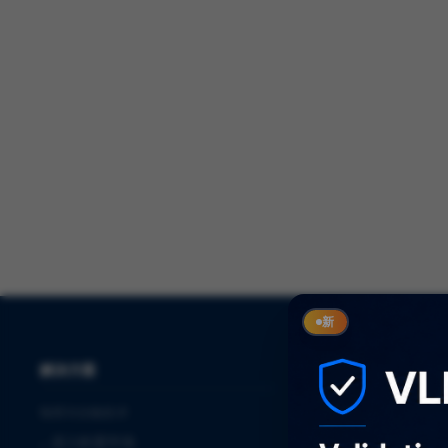
新
解决方案
服务
制药与生物技术
⌞
审计
⌞
进入欧盟市场