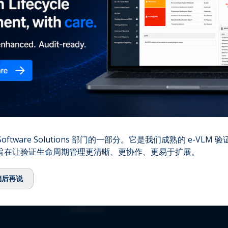
您的
⌞
我们的故事
⌞
团队
⌞
顾问委员会
⌞
生态系统
⌞
QbD Group基金会
⌞
招聘
⌞
联系我们
资质认证
oftware Solutions 部门的一部分。它是我们成熟的 e-VLM
,旨在让验证生命周期管理更清晰、更协作、更易于扩展。
⌞
ISO 13485:2016
⌞
ISO/IEC 27001:2022
稍后再说
⌞
GMDP 许可证
⌞
EUROTOX