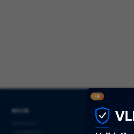
新
解决方案
服务
制药与生物技术
⌞
审计
⌞
进入欧盟市场