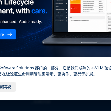
您的
⌞
我们的故事
⌞
团队
⌞
顾问委员会
⌞
生态系统
⌞
QbD Group基金会
⌞
招聘
⌞
联系我们
资质认证
oftware Solutions 部门的一部分。它是我们成熟的 e-VLM
,旨在让验证生命周期管理更清晰、更协作、更易于扩展。
⌞
ISO 13485:2016
⌞
ISO/IEC 27001:2022
稍后再说
⌞
GMDP 许可证
⌞
EUROTOX