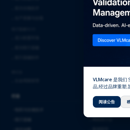
⌞
临床
⌞
新兴生物技术
⌞
实验室服务
⌞
生产质量与合规
⌞
全球安全解决方案
医疗器械与IVD
⌞
确认与验证
⌞
进入欧盟市场
⌞
质量保证
⌞
新兴医疗器械
⌞
注册事务
⌞
医疗器械软件
⌞
软件解决方案与服务
⌞
毒理学
跨行业
VLMcare
是我们 S
⌞
生命周期管理
知识中心
品,经过品牌重塑
行业
⌞
下载
阅读公告
⌞
博客
制药与生物技术
⌞
网络研讨会
医疗器械
⌞
案例研究
体外诊断