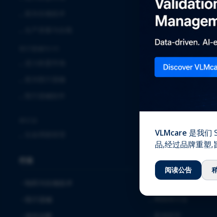
⌞
临床
⌞
新兴生物技术
⌞
实验室服务
⌞
生产质量与合规
⌞
全球安全解决方案
医疗器械与IVD
⌞
确认与验证
⌞
进入欧盟市场
⌞
质量保证
⌞
新兴医疗器械
⌞
注册事务
⌞
医疗器械软件
⌞
软件解决方案与服务
⌞
毒理学
跨行业
VLMcare
是我们 S
⌞
生命周期管理
知识中心
品,经过品牌重塑
行业
⌞
下载
阅读公告
⌞
博客
制药与生物技术
⌞
网络研讨会
医疗器械
⌞
案例研究
体外诊断