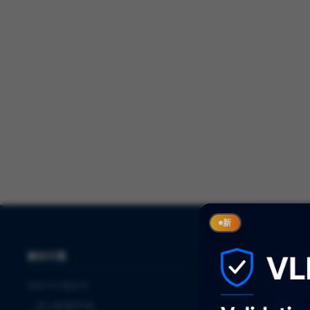
新
解决方案
服务
制药与生物技术
⌞
审计
⌞
进入欧盟市场