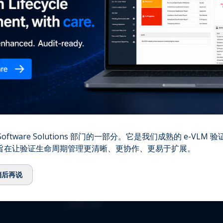
您的
⌞
我们的故事
⌞
团队
⌞
顾问委员会
⌞
生态系统
⌞
QbD Group基金会
⌞
招聘
⌞
联系我们
资质认证
oftware Solutions 部门的一部分。它是我们成熟的 e-VLM
,旨在让验证生命周期管理更清晰、更协作、更易于扩展。
⌞
ISO 13485:2016
⌞
ISO/IEC 27001:2022
稍后再说
⌞
GMDP 许可证
⌞
EUROTOX