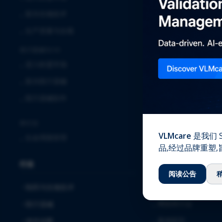
⌞
临床
⌞
新兴生物技术
⌞
实验室服务
⌞
生产质量与合规
⌞
全球安全解决方案
医疗器械与IVD
⌞
确认与验证
⌞
进入欧盟市场
⌞
质量保证
⌞
新兴医疗器械
⌞
注册事务
⌞
医疗器械软件
⌞
软件解决方案与服务
⌞
毒理学
跨行业
VLMcare
是我们 S
⌞
生命周期管理
知识中心
品,经过品牌重塑
行业
⌞
下载
阅读公告
⌞
博客
制药与生物技术
⌞
网络研讨会
医疗器械
⌞
案例研究
体外诊断