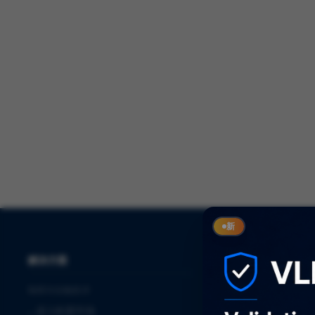
新
解决方案
服务
制药与生物技术
⌞
审计
⌞
进入欧盟市场