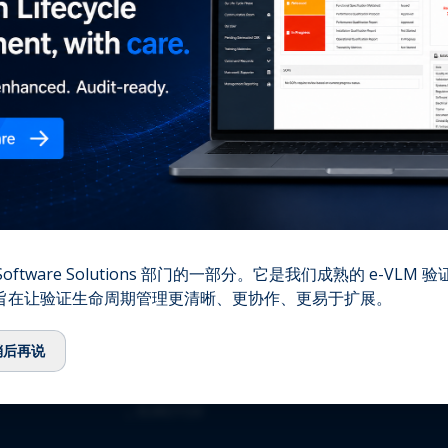
您的
⌞
我们的故事
⌞
团队
⌞
顾问委员会
⌞
生态系统
⌞
QbD Group基金会
⌞
招聘
⌞
联系我们
资质认证
oftware Solutions 部门的一部分。它是我们成熟的 e-VLM
,旨在让验证生命周期管理更清晰、更协作、更易于扩展。
⌞
ISO 13485:2016
⌞
ISO/IEC 27001:2022
稍后再说
⌞
GMDP 许可证
⌞
EUROTOX