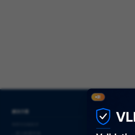
新
解决方案
服务
制药与生物技术
⌞
审计
⌞
进入欧盟市场