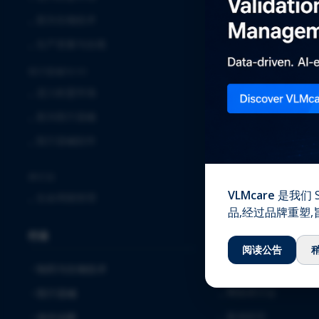
⌞
临床
⌞
新兴生物技术
⌞
实验室服务
⌞
生产质量与合规
⌞
全球安全解决方案
医疗器械与IVD
⌞
确认与验证
⌞
进入欧盟市场
⌞
质量保证
⌞
新兴医疗器械
⌞
注册事务
⌞
医疗器械软件
⌞
软件解决方案与服务
⌞
毒理学
跨行业
VLMcare
是我们 S
⌞
生命周期管理
知识中心
品,经过品牌重塑
行业
⌞
下载
阅读公告
⌞
博客
制药与生物技术
⌞
网络研讨会
医疗器械
⌞
案例研究
体外诊断