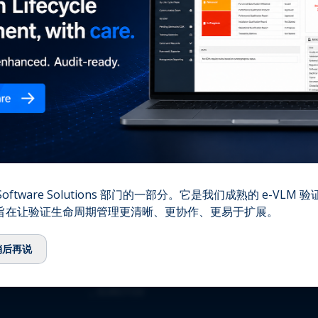
您的
⌞
我们的故事
⌞
团队
⌞
顾问委员会
⌞
生态系统
⌞
QbD Group基金会
⌞
招聘
⌞
联系我们
资质认证
oftware Solutions 部门的一部分。它是我们成熟的 e-VLM
,旨在让验证生命周期管理更清晰、更协作、更易于扩展。
⌞
ISO 13485:2016
⌞
ISO/IEC 27001:2022
稍后再说
⌞
GMDP 许可证
⌞
EUROTOX