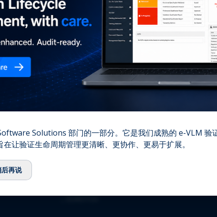
您的
⌞
我们的故事
⌞
团队
⌞
顾问委员会
⌞
生态系统
⌞
QbD Group基金会
⌞
招聘
⌞
联系我们
资质认证
oftware Solutions 部门的一部分。它是我们成熟的 e-VLM
,旨在让验证生命周期管理更清晰、更协作、更易于扩展。
⌞
ISO 13485:2016
⌞
ISO/IEC 27001:2022
稍后再说
⌞
GMDP 许可证
⌞
EUROTOX