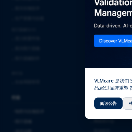
⌞
临床
⌞
新兴生物技术
⌞
实验室服务
⌞
生产质量与合规
⌞
全球安全解决方案
医疗器械与IVD
⌞
确认与验证
⌞
进入欧盟市场
⌞
质量保证
⌞
新兴医疗器械
⌞
注册事务
⌞
医疗器械软件
⌞
软件解决方案与服务
⌞
毒理学
跨行业
VLMcare
是我们 S
⌞
生命周期管理
知识中心
品,经过品牌重塑
行业
⌞
下载
阅读公告
⌞
博客
制药与生物技术
⌞
网络研讨会
医疗器械
⌞
案例研究
体外诊断