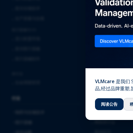
⌞
临床
⌞
新兴生物技术
⌞
实验室服务
⌞
生产质量与合规
⌞
全球安全解决方案
医疗器械与IVD
⌞
确认与验证
⌞
进入欧盟市场
⌞
质量保证
⌞
新兴医疗器械
⌞
注册事务
⌞
医疗器械软件
⌞
软件解决方案与服务
⌞
毒理学
跨行业
VLMcare
是我们 S
⌞
生命周期管理
知识中心
品,经过品牌重塑
行业
⌞
下载
阅读公告
⌞
博客
制药与生物技术
⌞
网络研讨会
医疗器械
⌞
案例研究
体外诊断