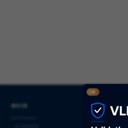
新
解决方案
服务
制药与生物技术
⌞
审计
⌞
进入欧盟市场