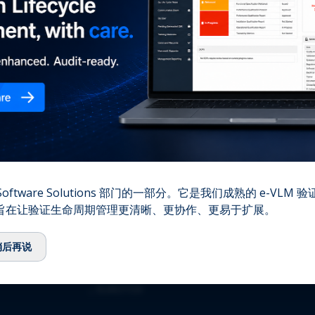
您的
⌞
我们的故事
⌞
团队
⌞
顾问委员会
⌞
生态系统
⌞
QbD Group基金会
⌞
招聘
⌞
联系我们
资质认证
oftware Solutions 部门的一部分。它是我们成熟的 e-VLM
,旨在让验证生命周期管理更清晰、更协作、更易于扩展。
⌞
ISO 13485:2016
⌞
ISO/IEC 27001:2022
稍后再说
⌞
GMDP 许可证
⌞
EUROTOX