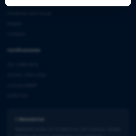
Ecosistema
Fundación QbD Group
Empleo
Contacto
Certificaciones
ISO 13485:2016
ISO/IEC 27001:2022
Licencia GMDP
EUROTOX
Newsletter
Mantente al día con lo último en Life Sciences. Recibe
noticias del sector adaptadas a tus intereses