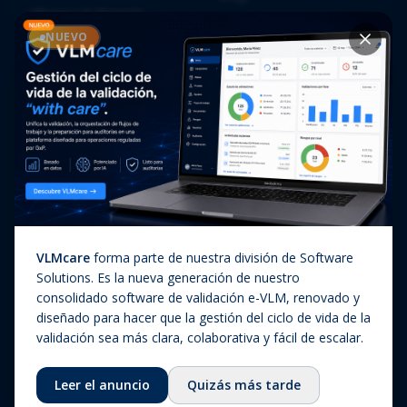
Pharma & Biotech
Webinars
NUEVO
Medical Devices
Casos de éxito
Diagnóstico In Vitro
Actualizaciones regulatorias
Companion Diagnostics
Noticias
(CDx)
Combination Products
SaMD / Medical Device
Software
Sobre nosotros
VLMcare
forma parte de nuestra división de Software
Solutions. Es la nueva generación de nuestro
Sobre nosotros
consolidado software de validación e-VLM, renovado y
diseñado para hacer que la gestión del ciclo de vida de la
Nuestra historia
validación sea más clara, colaborativa y fácil de escalar.
Equipo
Leer el anuncio
Quizás más tarde
Consejo asesor