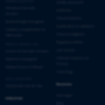
PHARMA & BIOTECH
Quality Assurance
Entrada al mercado
Auditorías
europeo
Clinical Solutions
Biotecnología emergente
Qualification & Validation
Calidad y cumplimiento en
Pharmacovigilance
fabricación
Regulatory Affairs
MEDICAL DEVICES E IVD
Lab Services
Acceso al mercado europeo
Software Solutions &
MedTech emergente
Services
Medical Device Software
Toxicology
MULTI-INDUSTRIA
Recursos
Gestión del ciclo de vida
Descargas
Industrias
Blog