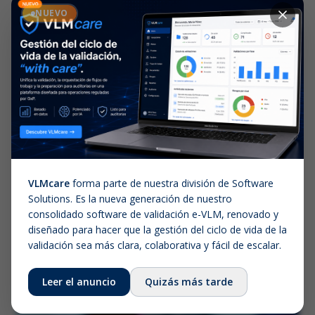
NUEVO
VLMcare
forma parte de nuestra división de Software
Solutions. Es la nueva generación de nuestro
consolidado software de validación e-VLM, renovado y
diseñado para hacer que la gestión del ciclo de vida de la
validación sea más clara, colaborativa y fácil de escalar.
Leer el anuncio
Quizás más tarde