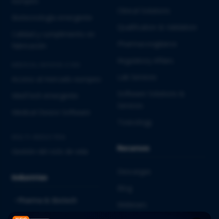
europeo
Clinical Solutions
Biotecnología emergente
Qualification & Validation
Calidad y cumplimiento en
Pharmacovigilance
fabricación
Regulatory Affairs
MEDICAL DEVICES E IVD
Lab Services
Acceso al mercado europeo
Software Solutions &
MedTech emergente
Services
Medical Device Software
Toxicology
MULTI-INDUSTRIA
Recursos
Gestión del ciclo de vida
Descargas
Industrias
Blog
Pharma & Biotech
Webinars
Medical Devices