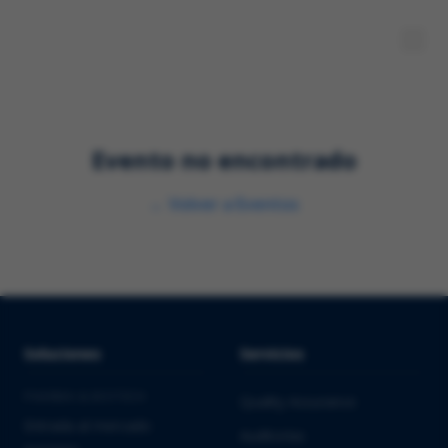
Evento no encontrado
←
Volver a Eventos
Soluciones
Servicios
PHARMA & BIOTECH
Quality Assurance
Entrada al mercado
Auditorías