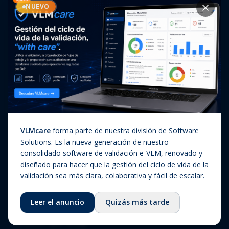
Casos de éxito
NUEVO
Diagnóstico In Vitro
Actualizaciones regulatorias
Companion Diagnostics
Noticias
(CDx)
Combination Products
SaMD / Medical Device
Software
Sobre nosotros
VLMcare
forma parte de nuestra división de Software
Sobre nosotros
Solutions. Es la nueva generación de nuestro
consolidado software de validación e-VLM, renovado y
Nuestra historia
diseñado para hacer que la gestión del ciclo de vida de la
Equipo
validación sea más clara, colaborativa y fácil de escalar.
Consejo asesor
Leer el anuncio
Quizás más tarde
Ecosistema
Fundación QbD Group