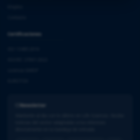
Empleo
Contacto
Certificaciones
ISO 13485:2016
ISO/IEC 27001:2022
Licencia GMDP
EUROTOX
Newsletter
Mantente al día con lo último en Life Sciences. Recibe
noticias del sector adaptadas a tus intereses
directamente en tu bandeja de entrada.