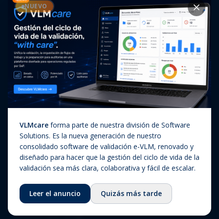
Casos de éxito
NUEVO
Diagnóstico In Vitro
Actualizaciones regulatorias
Companion Diagnostics
Noticias
(CDx)
Combination Products
SaMD / Medical Device
Software
Sobre nosotros
VLMcare
forma parte de nuestra división de Software
Sobre nosotros
Solutions. Es la nueva generación de nuestro
consolidado software de validación e-VLM, renovado y
Nuestra historia
diseñado para hacer que la gestión del ciclo de vida de la
Equipo
validación sea más clara, colaborativa y fácil de escalar.
Consejo asesor
Leer el anuncio
Quizás más tarde
Ecosistema
Fundación QbD Group