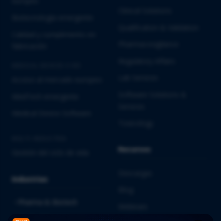
europeo
Clinical Solutions
Biotecnología emergente
Qualification & Validation
Calidad y cumplimiento en
Pharmacovigilance
fabricación
Regulatory Affairs
MEDICAL DEVICES E IVD
Lab Services
Acceso al mercado europeo
Software Solutions &
MedTech emergente
Services
Medical Device Software
Toxicology
MULTI-INDUSTRIA
Recursos
Gestión del ciclo de vida
Descargas
Industrias
Blog
Pharma & Biotech
Webinars
Medical Devices