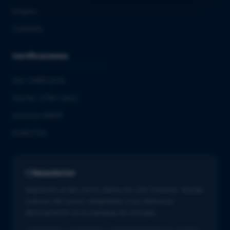
Empleo
Contacto
Certificaciones
ISO 13485:2016
ISO/IEC 27001:2022
Licencia GMDP
EUROTOX
Newsletter
Mantente al día con lo último en Life Sciences. Recibe
noticias del sector adaptadas a tus intereses
directamente en tu bandeja de entrada.