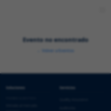
Evento no encontrado
←
Volver a Eventos
Soluciones
Servicios
PHARMA & BIOTECH
Quality Assurance
Entrada al mercado
Auditorías