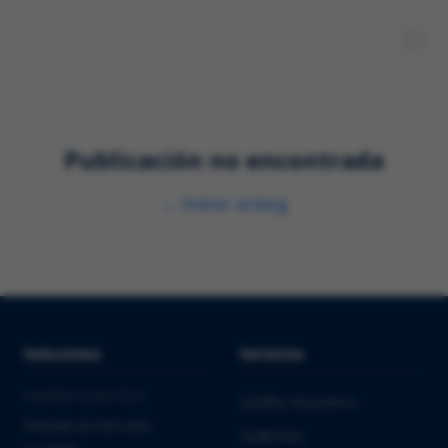
Publicación no encontrada
←
Volver al blog
Soluciones
Servicios
PHARMA & BIOTECH
Quality Assurance
Entrada al mercado
Auditorías