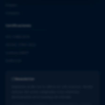
Empleo
Contacto
Certificaciones
ISO 13485:2016
ISO/IEC 27001:2022
Licencia GMDP
EUROTOX
Newsletter
Mantente al día con lo último en Life Sciences. Recibe
noticias del sector adaptadas a tus intereses
directamente en tu bandeja de entrada.