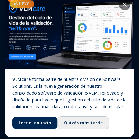
Casos de éxito
NUEVO
Diagnóstico In Vitro
Actualizaciones regulatorias
Companion Diagnostics
Noticias
(CDx)
Combination Products
SaMD / Medical Device
Software
Sobre nosotros
VLMcare
forma parte de nuestra división de Software
Sobre nosotros
Solutions. Es la nueva generación de nuestro
consolidado software de validación e-VLM, renovado y
Nuestra historia
diseñado para hacer que la gestión del ciclo de vida de la
Equipo
validación sea más clara, colaborativa y fácil de escalar.
Consejo asesor
Leer el anuncio
Quizás más tarde
Ecosistema
Fundación QbD Group