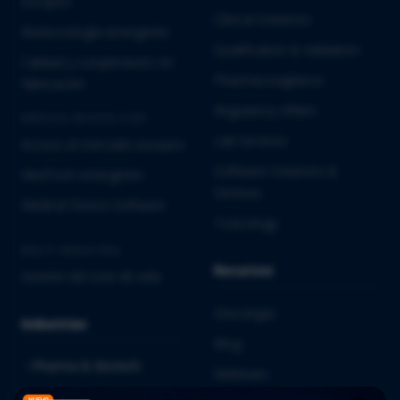
europeo
Clinical Solutions
Biotecnología emergente
Qualification & Validation
Calidad y cumplimiento en
Pharmacovigilance
fabricación
Regulatory Affairs
MEDICAL DEVICES E IVD
Lab Services
Acceso al mercado europeo
Software Solutions &
MedTech emergente
Services
Medical Device Software
Toxicology
MULTI-INDUSTRIA
Recursos
Gestión del ciclo de vida
Descargas
Industrias
Blog
Pharma & Biotech
Webinars
Medical Devices