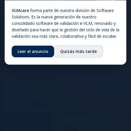
cumplimiento normativo y la excelencia operativa.
VLMcare
forma parte de nuestra división de Software
Solutions. Es la nueva generación de nuestro
Explorar soluciones
Contáctanos
consolidado software de validación e-VLM, renovado y
diseñado para hacer que la gestión del ciclo de vida de la
validación sea más clara, colaborativa y fácil de escalar.
Leer el anuncio
Quizás más tarde