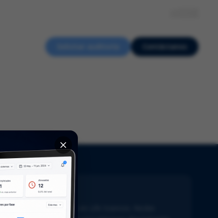
Sobre nosotros
Recursos
Eventos
Empleo
ES
Solicitar auditoría
Contáctanos
ewsletter
ente al día con lo último en Life Sciences. Recibe