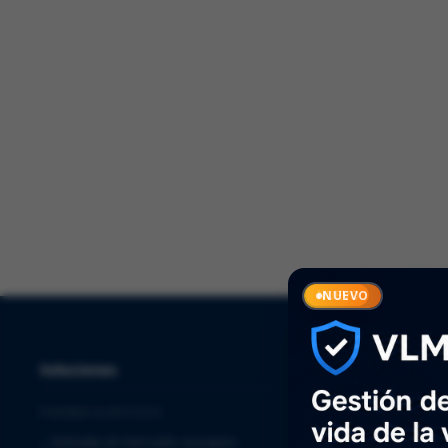
Solucio
NUEVO
Soluciones
Servicios
PHARMA & BIOTECH
⌞
Quality Assurance
⌞
Entrada al mercado europeo