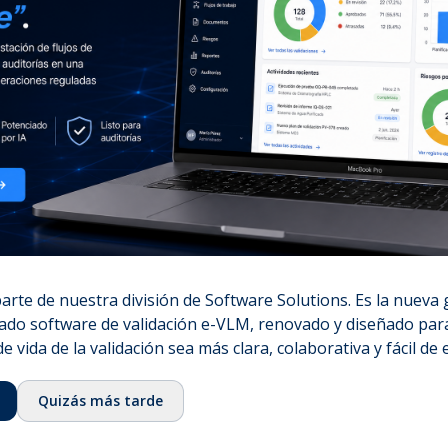
noti
⌞
Nuestra historia
en t
⌞
Equipo
dation
⌞
Consejo asesor
⌞
Ecosistema
⌞
Fundación QbD Group
⌞
Empleo
& Services
⌞
Contacto
Certificaciones
rte de nuestra división de Software Solutions. Es la nueva
⌞
ISO 13485:2016
ado software de validación e-VLM, renovado y diseñado para
⌞
ISO/IEC 27001:2022
de vida de la validación sea más clara, colaborativa y fácil de 
⌞
Licencia GMDP
Quizás más tarde
⌞
EUROTOX