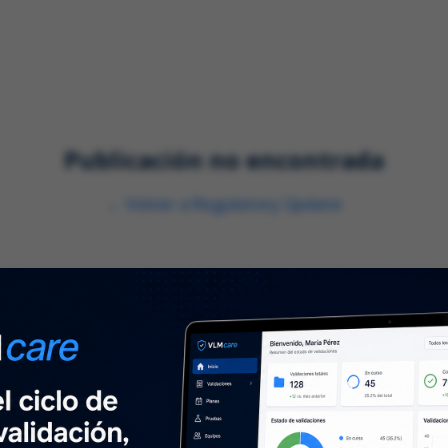
nes
Servicios
Industrias
Publicación no encontrada
←
Volver a
Regulatory Update
Sobre nosotros
N
⌞
Sobre nosotros
Mant