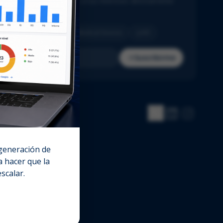
cias del sector adaptadas a tus intereses directamente
u bandeja de entrada.
Pharma
Biotech
Medical Devices
IVD
Suscribirme
 generación de
 hacer que la
escalar.