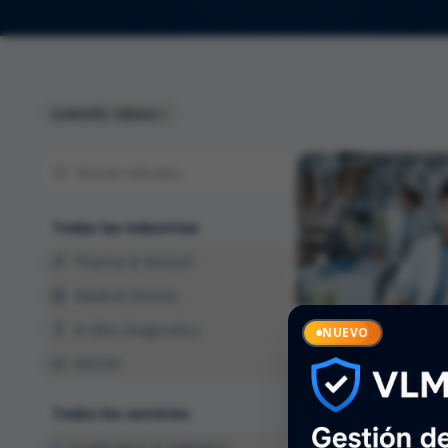
Scientific Advice
Todas las industrias
Pharma & Biotech
Medical Devices
In Vitro Diagnostics
NUEVO
MDSW
REGULATORY AFFAI
Asesoramiento 
Todos los servicios
EMA para star
biotecnológic
Qualification & Validation