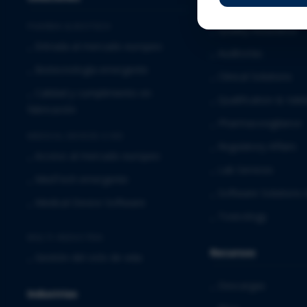
PHARMA & BIOTECH
⌞
Quality Assurance
⌞
Entrada al mercado europeo
⌞
Auditorías
⌞
Biotecnología emergente
⌞
Clinical Solutions
⌞
Calidad y cumplimiento en
⌞
Qualification & Vali
fabricación
⌞
Pharmacovigilance
MEDICAL DEVICES E IVD
⌞
Regulatory Affairs
⌞
Acceso al mercado europeo
⌞
Lab Services
⌞
MedTech emergente
⌞
Software Solutions 
⌞
Medical Device Software
⌞
Toxicology
MULTI-INDUSTRIA
Recursos
⌞
Gestión del ciclo de vida
⌞
Descargas
Industrias