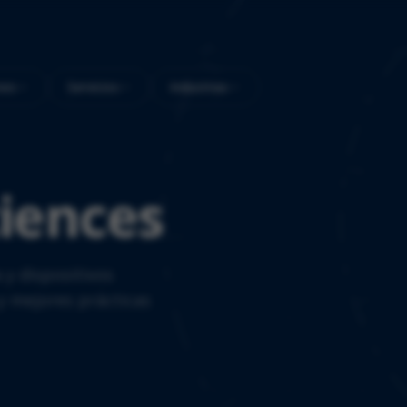
nes
Servicios
Industrias
ciences
 y dispositivos
y mejores prácticas