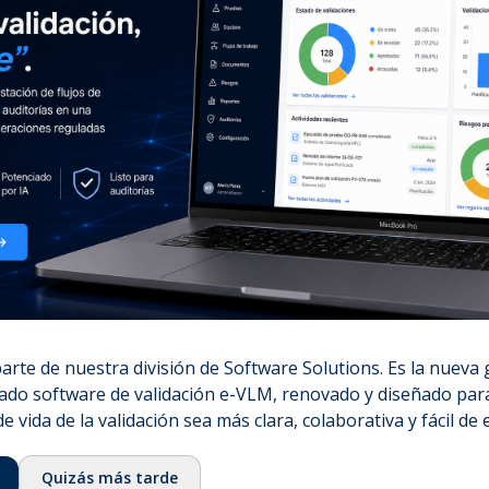
ulatoria útil
startups
eden usar el
tífico de la EMA para
a de desarrollo,
guntas regulatorias y
es de un CTA y de
 humanos (first-in-
rte de nuestra división de Software Solutions. Es la nueva
ado software de validación e-VLM, renovado y diseñado para
de vida de la validación sea más clara, colaborativa y fácil de 
Quizás más tarde
Sobre nosotros