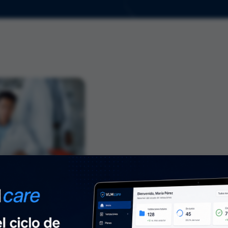
4 mar. 2026
5
min
RS
Científico de la
tups
as: Obtén