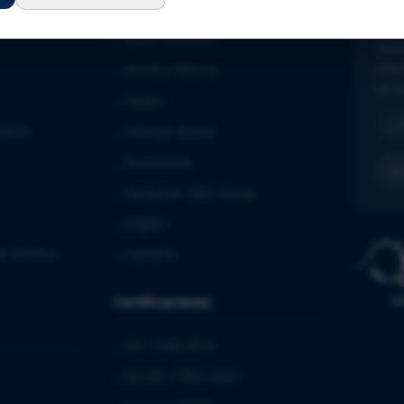
N
⌞
Sobre nosotros
Mant
noti
⌞
Nuestra historia
en t
⌞
Equipo
dation
⌞
Consejo asesor
⌞
Ecosistema
⌞
Fundación QbD Group
⌞
Empleo
& Services
⌞
Contacto
Certificaciones
⌞
ISO 13485:2016
⌞
ISO/IEC 27001:2022