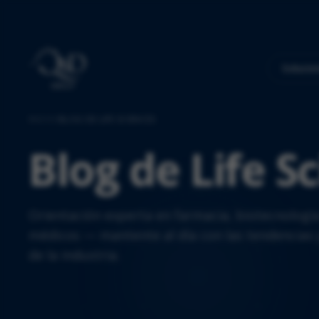
Solucio
INICIO
/
BLOG DE LIFE SCIENCES
Blog de Life S
Orientación experta en farmacia, biotecnología
médicos — mantente al día con las tendencias 
de la industria.