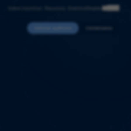
Sobre nosotros
Recursos
Eventos
Empleo
ES
Solicitar auditoría
Contáctanos