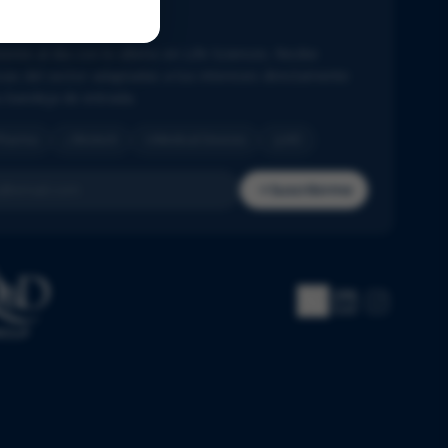
ewsletter
ente al día con lo último en Life Sciences. Recibe
cias del sector adaptadas a tus intereses directamente
u bandeja de entrada.
Pharma
Biotech
Medical Devices
IVD
Suscribirme