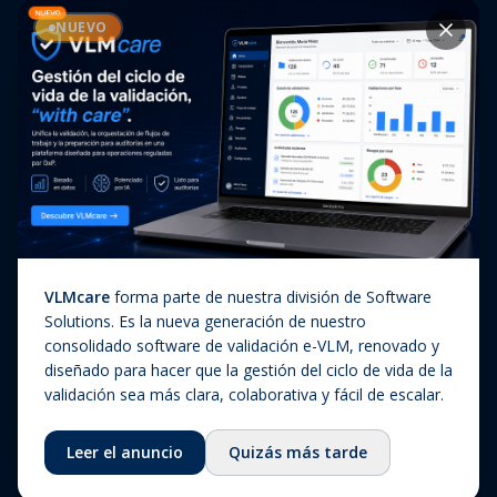
Entrada al mercado
Auditorías
europeo
NUEVO
Clinical Solutions
Biotecnología emergente
Qualification & Validation
Calidad y cumplimiento en
Pharmacovigilance
fabricación
Regulatory Affairs
MEDICAL DEVICES E IVD
Lab Services
Acceso al mercado europeo
Software Solutions &
MedTech emergente
Services
Medical Device Software
VLMcare
forma parte de nuestra división de Software
Toxicology
Solutions. Es la nueva generación de nuestro
MULTI-INDUSTRIA
consolidado software de validación e-VLM, renovado y
Recursos
diseñado para hacer que la gestión del ciclo de vida de la
Gestión del ciclo de vida
validación sea más clara, colaborativa y fácil de escalar.
Descargas
Industrias
Leer el anuncio
Quizás más tarde
Blog
Pharma & Biotech
Webinars