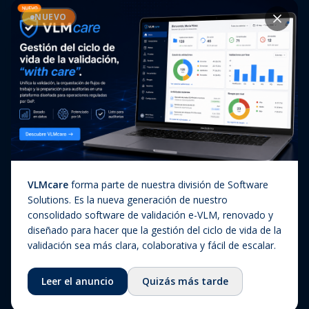
Entrada al mercado
Auditorías
europeo
NUEVO
Clinical Solutions
Biotecnología emergente
Qualification & Validation
Calidad y cumplimiento en
Pharmacovigilance
fabricación
Regulatory Affairs
MEDICAL DEVICES E IVD
Lab Services
Acceso al mercado europeo
Software Solutions &
MedTech emergente
Services
Medical Device Software
VLMcare
forma parte de nuestra división de Software
Toxicology
Solutions. Es la nueva generación de nuestro
MULTI-INDUSTRIA
consolidado software de validación e-VLM, renovado y
Recursos
diseñado para hacer que la gestión del ciclo de vida de la
Gestión del ciclo de vida
validación sea más clara, colaborativa y fácil de escalar.
Descargas
Industrias
Leer el anuncio
Quizás más tarde
Blog
Pharma & Biotech
Webinars